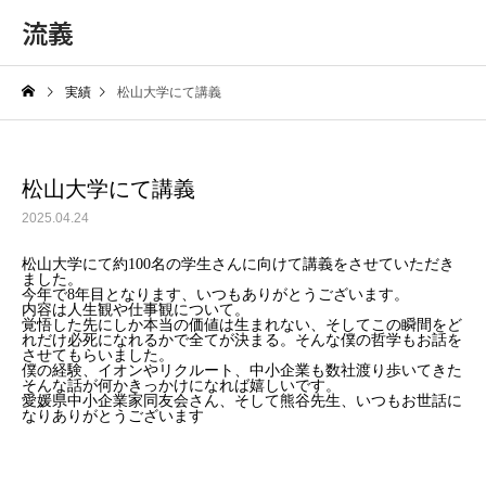
流義
実績
松山大学にて講義
松山大学にて講義
2025.04.24
松山大学にて約100名の学生さんに向けて講義をさせていただき
ました。
今年で8年目となります、いつもありがとうございます。
内容は人生観や仕事観について。
覚悟した先にしか本当の価値は生まれない、そしてこの瞬間をど
れだけ必死になれるかで全てが決まる。そんな僕の哲学もお話を
させてもらいました。
僕の経験、イオンやリクルート、中小企業も数社渡り歩いてきた
そんな話が何かきっかけになれば嬉しいです。
愛媛県中小企業家同友会さん、そして熊谷先生、いつもお世話に
なりありがとうございます